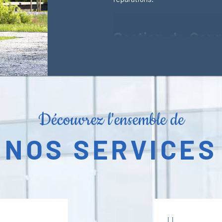
Gestion de Copr
Inégalée
Chez Syndimmogest, nous comp
copropriété. Notre équipe d'expe
spécialisée dans tous les aspe
service exceptionnel et sur me
Découvrez l'ensemble de
administrative ou technique de
assurer une gestion sereine et ef
NOS SERVICES
Syndic de Copro
Proximité et de 
En tant que syndic de coproprié