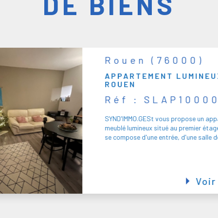
DE BIENS
Rouen (76100)
BUNGALOW 110 M² - RO
Réf : SLCO1000
SYND'IMMO.GEST vous propose en loca
bungalow de 110,50 m² comprenant un
salle, un couloir desservant deux bure
sanitaire...
688 € / mois
Voir