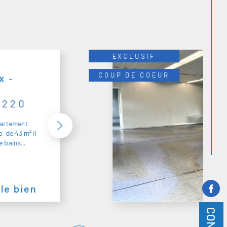
EXCLUSIF
COUP DE COEUR
UEN
0230
tion un
e grande
aux, d'un
 le bien