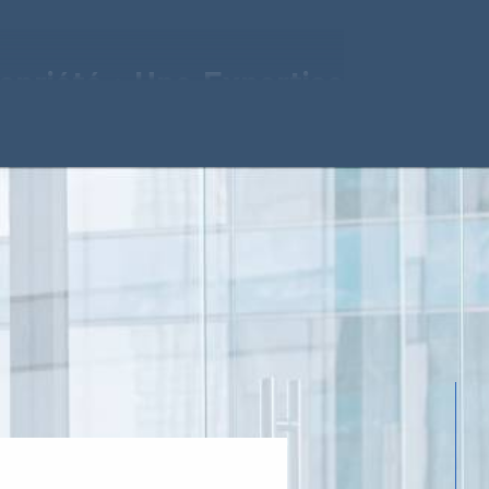
opriété : Une Expertise
renons les défis uniques de la gestion de
rts, forte de plusieurs années d'expérience, est
cts de la gestion de copropriété, offrant un
sure. Que ce soit pour la gestion financière,
 votre copropriété, nous sommes là pour vous
ficace.
priété : Un Service de
Qualité
té, nous mettons un point d'honneur à maintenir