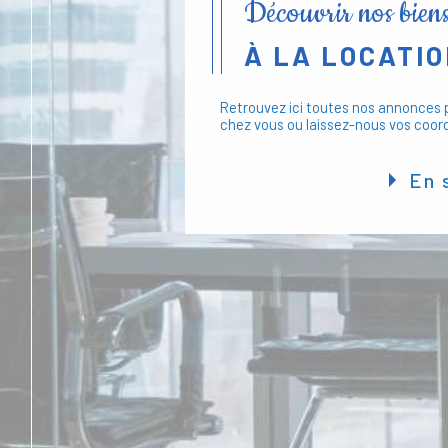
Découvrir nos bien
À LA LOCATI
Retrouvez ici toutes nos annonces p
chez vous ou laissez-nous vos coor
En 