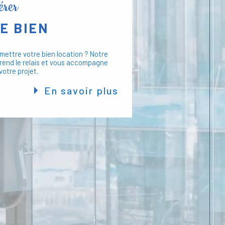
gérer
nos clients. Nous sommes engagés à garantir la
otre copropriété, avec une attention constante
E BIEN
 Notre objectif est d'assurer la pérennité et la
immobilier.
mettre votre bien location ? Notre
rend le relais et vous accompagne
votre projet.
ée
: Nous adaptons nos services à vos
En savoir plus
e gestion optimale.
mmunication
: Nous privilégions une
ulière avec nos clients.
chnologies Modernes
: Nos outils
tion et améliorent l'expérience client.
dimmogest
ices ou pour discuter de vos besoins en gestion
 nous contacter. Notre équipe est prête à vous