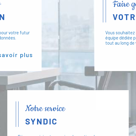
s
Faire 
une relation de proximité avec 
meilleure gestion possible de v
ON
VOTR
aux détails et un suivi régulier.
valorisation de votre patrimoine 
our votre futur
Vous souhaitez 
données.
équipe dédiée p
tout au long de 
Approche Personnalis
savoir plus
besoins spécifiques pour un
Transparence et Co
communication claire et rég
Utilisation des Te
numériques facilitent la ges
Notre service
Contactez Syn
SYNDIC
Pour en savoir plus sur nos serv
de copropriété, n'hésitez pas à