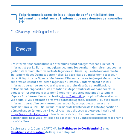
j'ai pris connaissance de la politique de confidentialité et des
informations relatives au traitement de mes données personnelles
(*)*
* Champ obligatoire
Envoyer
Les informations recueillies sur ce formulaire sont enregistrées dans un fichier
informatisé par La Boite Immo agissant comme Sous-traitant du traitement pour la
gestion de la clientèle/prospects de l'Agence / du Réseau qui reste Responsable du
Traitement de vos Données personnelles. La base légale du traitement repose sur
l'intérêt légitime de l'Agence / du Réseau. Elles sont conservées jusqu'à demande de
suppression et sont destinées à l'Agence / au Réseau. Conformément à la loi «
informatique et libertés », vous disposez des droits d’accès, de rectification,
d’effacement, d’opposition, de limitation et de portabilité de vos données. Vous
pouvez retirer votre consentement à tout moment en contactant directement
l’Agence / Le Réseau. Consultez le site
https://cnil.fr/fr
pour plus d’informations sur
vos droits. Si vous estimez, après avoir contacté l'Agence / le Réseau, que vos droits «
Informatique et Libertés » ne sont pas respectés, vous pouvez adresser une
réclamation à la CNIL. Nous vous informons de l’existence de la liste d'opposition au
démarchage téléphonique « Bloctel », sur laquelle vous pouvez vous inscrire ici :
https://www.bloctel.gouv.fr
. Dans le cadre de la protection des Données
personnelles, nous vous invitons à ne pas inscrire de Données sensibles dans le champ
de saisie libre.
Ce site est protégé par reCAPTCHA, les
Politiques de Confidentialité
et es
Conditions d'utilisation
de Google s'appliquent.