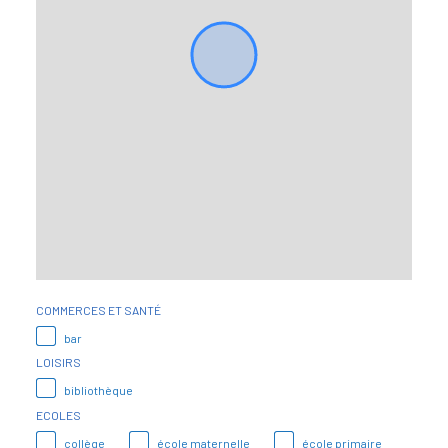
COMMERCES ET SANTÉ
bar
LOISIRS
bibliothèque
ECOLES
collège
école maternelle
école primaire