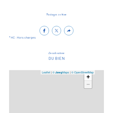
Partager ce bien
* HC : Hors charges
Localisation
DU BIEN
Leaflet
|
©
Maps
|
© OpenStreetMap
Jawg
+
−