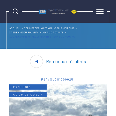
ACCUEIL
COMMERCES LOCATION
SEINE MARITIME
ST ETIENNE DU ROUVRAY
LOCAL D ACTIVITE
LOCAL COMMERCIAL 208 M SAINT ETIENNE DU ROUVRAY
Retour aux résultats
Réf : SLCO10000251
EXCLUSIF
COUP DE COEUR