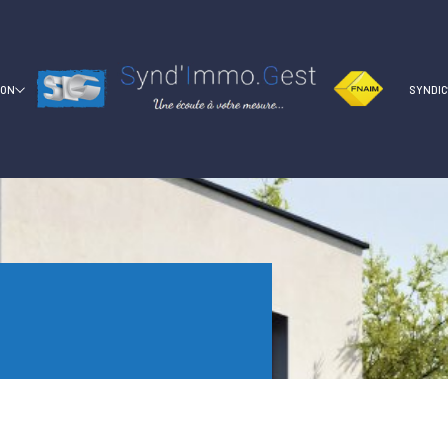
ION
SYNDI