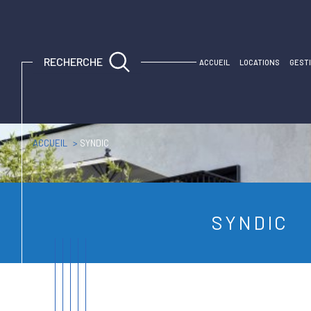
Espace propriétaire
Espace propriétaire
RECHERCHE
ACCUEIL
LOCATIONS
GEST
ACCUEIL
SYNDIC
SYNDIC