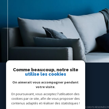
Comme beaucoup, notre site
utilise les cookies
Espace
On aimerait vous accompagner pendant
PROPRIÉTAIRE
votre visite.
En poursuivant, vous acceptez l'utilisation des
Se connecter
cookies par ce site, afin de vous proposer des
contenus adaptés et réaliser des statistiques !
© 2026 | TOUS DROITS RÉSERVÉS |