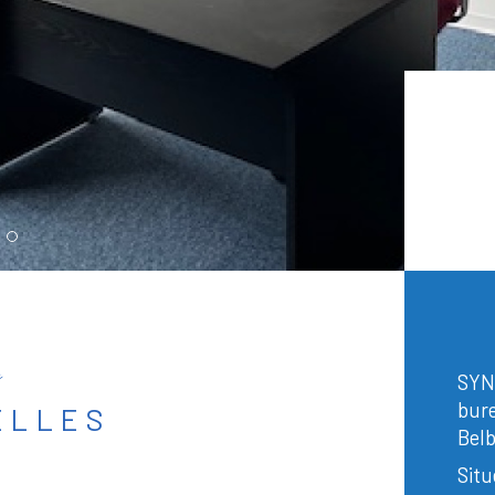
s
SYN
bure
ELLES
Belb
Situ