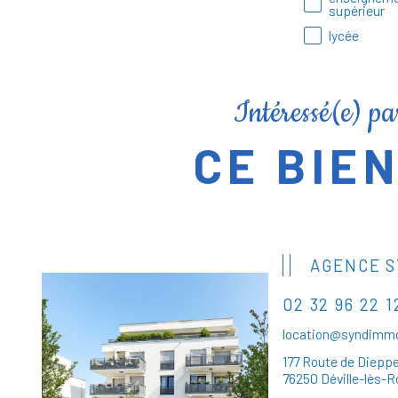
supérieur
lycée
Intéressé(e) pa
CE BIEN
AGENCE S
02 32 96 22 1
location@syndimmo
177 Route de Diepp
76250 Déville-lès-