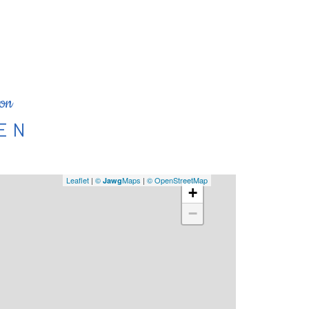
ion
IEN
Leaflet
|
©
Maps
|
© OpenStreetMap
Jawg
+
−