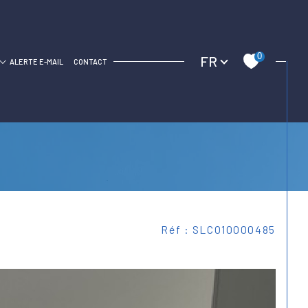
Langue
0
FR
C
ALERTE E-MAIL
CONTACT
Réf : SLCO10000485