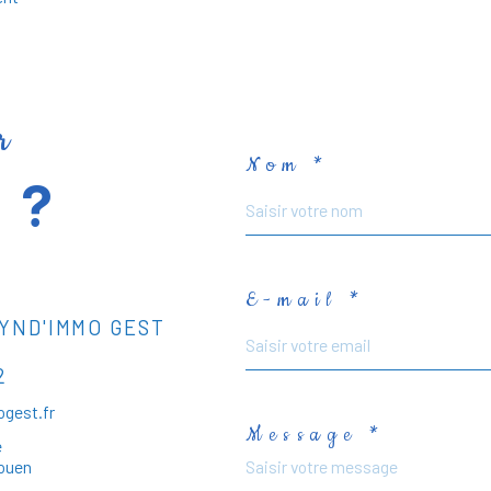
r
Nom *
 ?
E-mail *
YND'IMMO GEST
2
gest.fr
Message *
e
Rouen