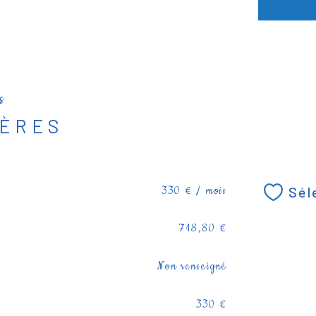
s
IÈRES
330 € / mois
Sél
718,80 €
Non renseigné
330 €