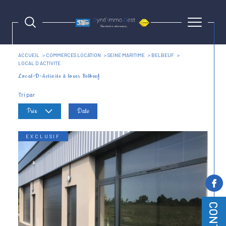
ACCUEIL
COMMERCES LOCATION
SEINE MARITIME
BELBEUF
LOCAL D ACTIVITE
Local-D-Activite à louer Belbeuf
Tri par
Prix
Date
EXCLUSIF