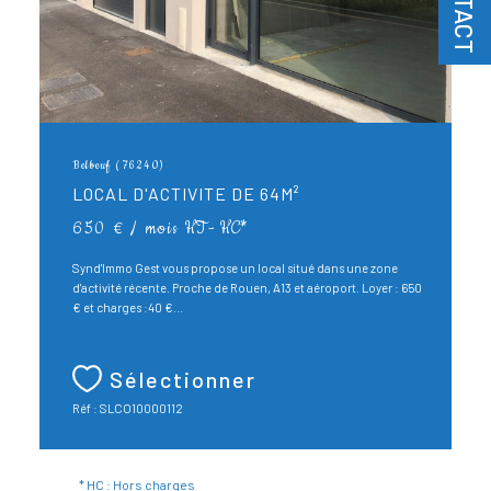
CONTACT
Belbeuf (76240)
LOCAL D'ACTIVITE DE 64M²
650 € / mois
HT - HC*
Synd'Immo Gest vous propose un local situé dans une zone
d'activité récente. Proche de Rouen, A13 et aéroport. Loyer : 650
€ et charges :40 €...
Sélectionner
Réf : SLCO10000112
* HC : Hors charges