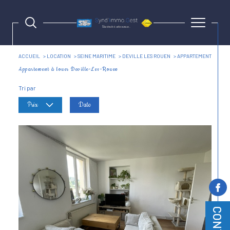
ACCUEIL
LOCATION
SEINE MARITIME
DEVILLE LES ROUEN
APPARTEMENT
Appartement à louer Deville-Les-Rouen
Tri par
Prix
Date