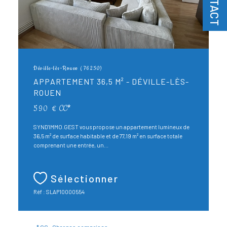
CONTACT
Déville-lès-Rouen (76250)
APPARTEMENT 36,5 M² - DÉVILLE-LÈS-
ROUEN
590 €
CC*
SYND'IMMO.GEST vous propose un appartement lumineux de
36,5 m² de surface habitable et de 77,19 m² en surface totale
comprenant une entrée, un...
Sélectionner
Réf : SLAP10000554