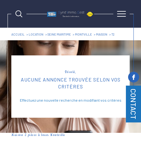
ACCUEIL
LOCATION
SEINE MARITIME
MONTVILLE
MAISON
T2
Désolé,
AUCUNE ANNONCE TROUVÉE SELON VOS
CRITÈRES
CONTACT
Effectuez une nouvelle recherche en modifiant vos critères
Maison 2 pièces à louer Montville