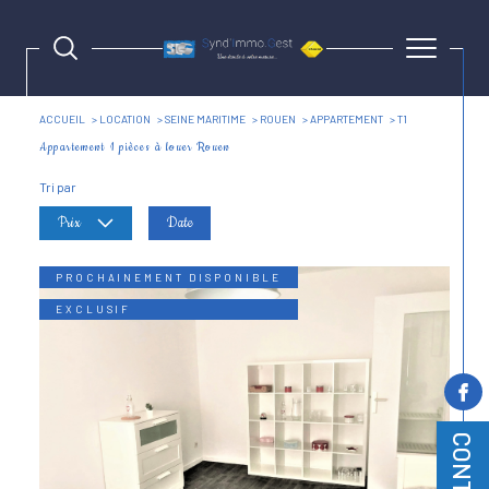
ACCUEIL
LOCATION
SEINE MARITIME
ROUEN
APPARTEMENT
T1
Appartement 1 pièces à louer Rouen
Tri par
Prix
Date
PROCHAINEMENT DISPONIBLE
EXCLUSIF
CONTACT