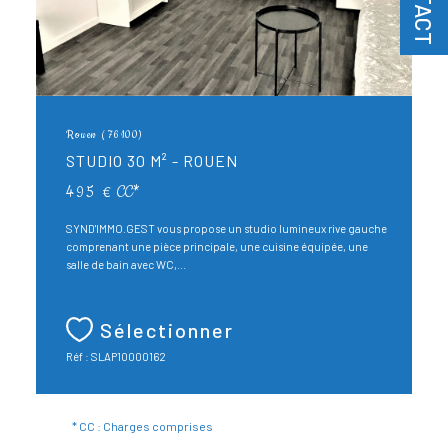
Rouen (76100)
STUDIO 30 M² - ROUEN
495 €
CC*
SYND'IMMO.GEST vous propose un studio lumineux rive gauche
comprenant une pièce principale, une cuisine équipée, une
salle de bain avec WC,...
Sélectionner
Réf : SLAP10000162
* CC : Charges comprises