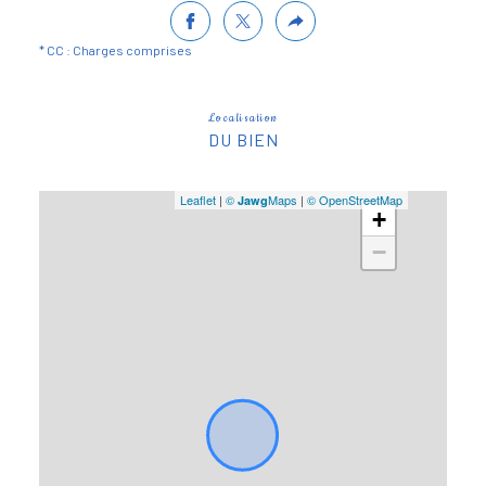
* CC : Charges comprises
Localisation
DU BIEN
Leaflet
|
©
Maps
|
© OpenStreetMap
Jawg
+
−