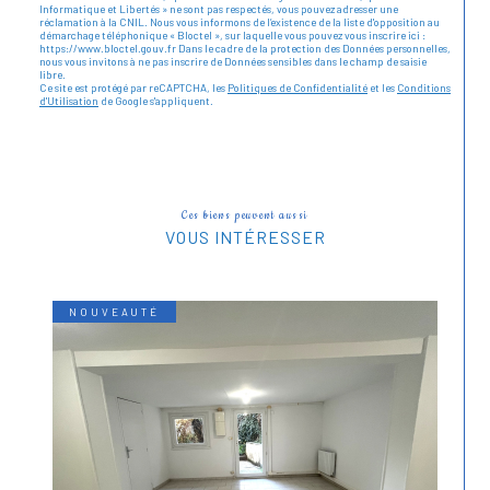
Informatique et Libertés » ne sont pas respectés, vous pouvez adresser une
réclamation à la CNIL. Nous vous informons de l’existence de la liste d'opposition au
démarchage téléphonique « Bloctel », sur laquelle vous pouvez vous inscrire ici :
https://www.bloctel.gouv.fr Dans le cadre de la protection des Données personnelles,
nous vous invitons à ne pas inscrire de Données sensibles dans le champ de saisie
libre.
Ce site est protégé par reCAPTCHA, les
Politiques de Confidentialité
et les
Conditions
d'Utilisation
de Google s'appliquent.
Ces biens peuvent aussi
VOUS INTÉRESSER
NOUVEAUTÉ