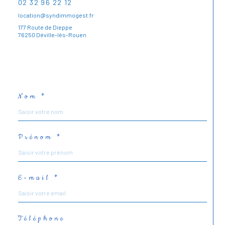
02 32 96 22 12
location@syndimmogest.fr
177 Route de Dieppe
76250 Déville-lès-Rouen
Nom *
Prénom *
E-mail *
Téléphone