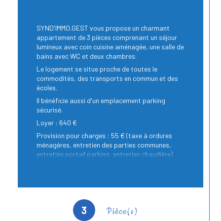
SYND'IMMO.GEST vous propose un charmant
appartement de 3 pièces comprenant un séjour
lumineux avec coin cuisine aménagée, une salle de
bains avec WC et deux chambres.
Le logement se situe proche de toutes le
commodités, des transports en commun et des
écoles.
Il bénéficie aussi d'un emplacement parking
sécurisé.
Loyer : 640 €
Provision pour charges : 55 € (taxe à ordures
ménagères, entretien des parties communes,
entretien portail parking, entretien chaudière)
Honoraires d'agence : 400 € TTC dont 129,78 €
TTC d'état des lieux d'entrée
Dépôt de garantie : un mois de loyer hors charge
Disponible de suite
3
Pièce(s)