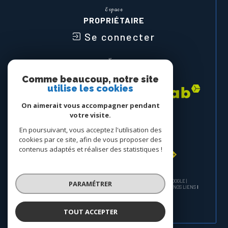
Espace
PROPRIÉTAIRE
Se connecter
Nous
ADHÉRONS
Comme beaucoup, notre site
utilise les cookies
On aimerait vous accompagner pendant
votre visite.
En poursuivant, vous acceptez l'utilisation des
cookies par ce site, afin de vous proposer des
contenus adaptés et réaliser des statistiques !
© 2026 | TOUS DROITS RÉSERVÉS | TRADUCTION POWERED BY GOOGLE |
PARAMÉTRER
NOS HONORAIRES
PLAN DU SITE
MENTIONS LÉGALES
ADMIN
NOS LIENS
POLITIQUE RGPD
COOKIES
TOUT ACCEPTER