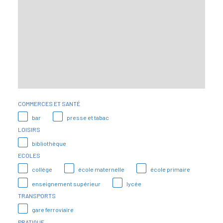
COMMERCES ET SANTÉ
bar
presse et tabac
LOISIRS
bibliothèque
ECOLES
collège
école maternelle
école primaire
enseignement supérieur
lycée
TRANSPORTS
gare ferroviaire
PRATIQUE