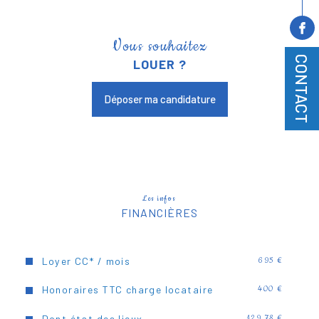
Vous souhaitez
CONTACT
LOUER ?
Déposer ma candidature
Les infos
FINANCIÈRES
Loyer CC* / mois
695 €
Honoraires TTC charge locataire
400 €
Dont état des lieux
129,78 €