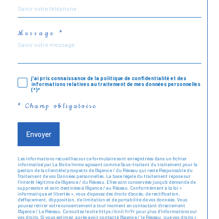
Message *
j'ai pris connaissance de la politique de confidentialité et des
informations relatives au traitement de mes données personnelles
(*)*
* Champ obligatoire
Envoyer
Les informations recueillies sur ce formulaire sont enregistrées dans un fichier
informatisé par La Boite Immo agissant comme Sous-traitant du traitement pour la
gestion de la clientèle/prospects de l'Agence / du Réseau qui reste Responsable du
Traitement de vos Données personnelles. La base légale du traitement repose sur
l'intérêt légitime de l'Agence / du Réseau. Elles sont conservées jusqu'à demande de
suppression et sont destinées à l'Agence / au Réseau. Conformément à la loi «
informatique et libertés », vous disposez des droits d’accès, de rectification,
d’effacement, d’opposition, de limitation et de portabilité de vos données. Vous
pouvez retirer votre consentement à tout moment en contactant directement
l’Agence / Le Réseau. Consultez le site https://cnil.fr/fr pour plus d’informations sur
vos droits. Si vous estimez, après avoir contacté l'Agence / le Réseau, que vos droits «