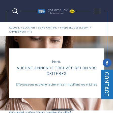
ACCUEIL
LOCATION
SEINE MARITIME
CAUDEBEC LES ELBEUF
APPARTEMENT
T3
Désolé,
AUCUNE ANNONCE TROUVÉE SELON VOS
CRITÈRES
CONTACT
Effectuez une nouvelle recherche en modifiant vos critères
Appartement 3 pièces à louer Caudebec-Les-Elbeuf